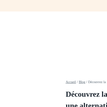
Aller
au
contenu
Accueil
/
Blog
/
Découvrez la 
Découvrez la
une alternat