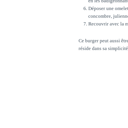
en les badigeonnant
Déposer une omelett
concombre, julienne
Recouvrir avec la m
Ce burger peut aussi êt
réside dans sa simplicité 