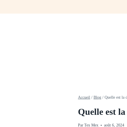
Aller
au
contenu
Accueil
/
Blog
/
Quelle est la d
Quelle est la 
Par
Tex Mex
août 6, 2024