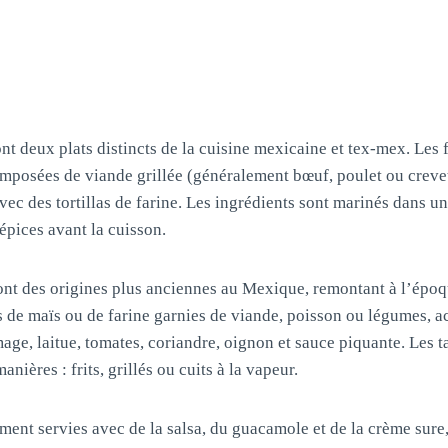
sont deux plats distincts de la cuisine mexicaine et tex-mex. Les f
omposées de viande grillée (généralement bœuf, poulet ou creve
avec des tortillas de farine. Les ingrédients sont marinés dans u
’épices avant la cuisson.
 ont des origines plus anciennes au Mexique, remontant à l’épo
as de maïs ou de farine garnies de viande, poisson ou légumes,
mage, laitue, tomates, coriandre, oignon et sauce piquante. Les 
nières : frits, grillés ou cuits à la vapeur.
ement servies avec de la salsa, du guacamole et de la crème sure,