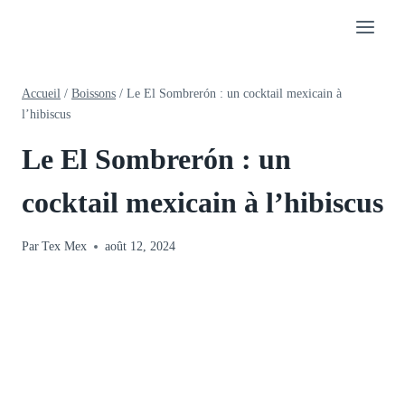
Aller
au
contenu
Accueil
/
Boissons
/
Le El Sombrerón : un cocktail mexicain à
l’hibiscus
Le El Sombrerón : un
cocktail mexicain à l’hibiscus
Par
Tex Mex
août 12, 2024