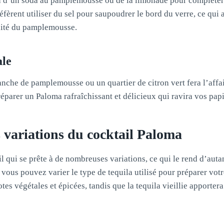
n d’un soda au pamplemousse ou de la limonade pour compléter
éfèrent utiliser du sel pour saupoudrer le bord du verre, ce qui 
idité du pamplemousse.
ale
ranche de pamplemousse ou un quartier de citron vert fera l’affa
éparer un Paloma rafraîchissant et délicieux qui ravira vos papi
s variations du cocktail Paloma
l qui se prête à de nombreuses variations, ce qui le rend d’autan
 vous pouvez varier le type de tequila utilisé pour préparer vot
es végétales et épicées, tandis que la tequila vieillie apporter