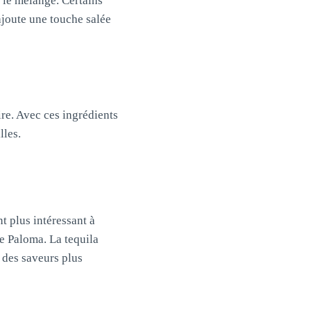
 le mélange. Certains
ajoute une touche salée
ire. Avec ces ingrédients
lles.
t plus intéressant à
re Paloma. La tequila
a des saveurs plus