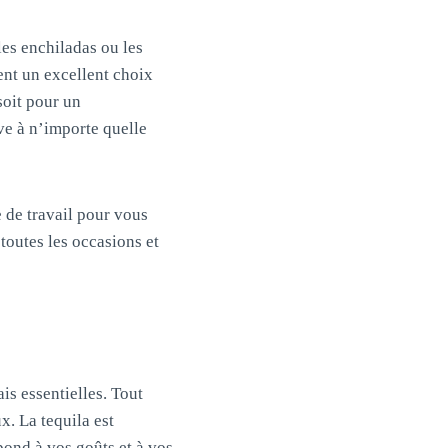
les enchiladas ou les
ent un excellent choix
soit pour un
ve à n’importe quelle
 de travail pour vous
toutes les occasions et
is essentielles. Tout
x. La tequila est
pond à vos goûts et à vos