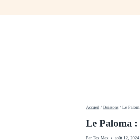
Aller
au
contenu
Accueil
/
Boissons
/
Le Paloma
Le Paloma :
Par
Tex Mex
août 12, 2024