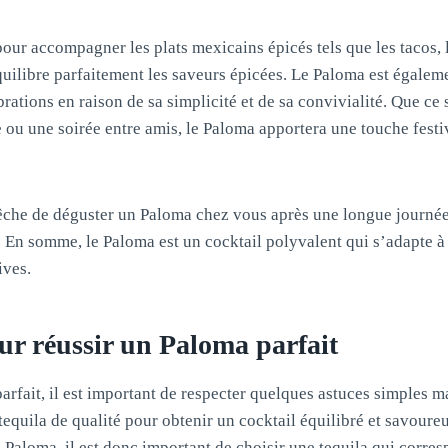
 pour accompagner les plats mexicains épicés tels que les tacos, 
équilibre parfaitement les saveurs épicées. Le Paloma est égalem
ébrations en raison de sa simplicité et de sa convivialité. Que ce 
 ou une soirée entre amis, le Paloma apportera une touche festi
êche de déguster un Paloma chez vous après une longue journée
. En somme, le Paloma est un cocktail polyvalent qui s’adapte à 
ives.
ur réussir un Paloma parfait
arfait, il est important de respecter quelques astuces simples ma
tequila de qualité pour obtenir un cocktail équilibré et savoureu
u Paloma, il est donc important de choisir une tequila qui corres